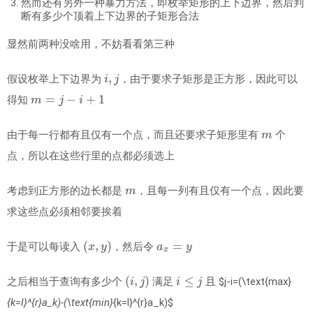
然而还有另外一种暴力方法，即枚举矩形的上下边界，然后判
断有多少个顶着上下边界的子矩形合法
显然前两种没啥用，不妨看看第三种
i
,
j
假设枚举上下边界为
，由于要求子矩形是正方形，因此可以
m
=
j
−
i
+
1
得知
m
由于每一行都有且仅有一个点，而且还要求子矩形里有
个
点，所以在这些行里的点都必须选上
m
考虑到正方形的边长都是
，且每一列有且仅有一个点，因此要
求这些点必须相邻要挨着
(
x
,
y
)
a
x
=
y
于是可以每读入
，然后令
(
i
,
j
)
i
≤
j
之后相当于查询有多少个
满足
且 $j-i=(\text{max}
{k=l}^{r}a_k)-(\text{min}
{k=l}^{r}a_k)$