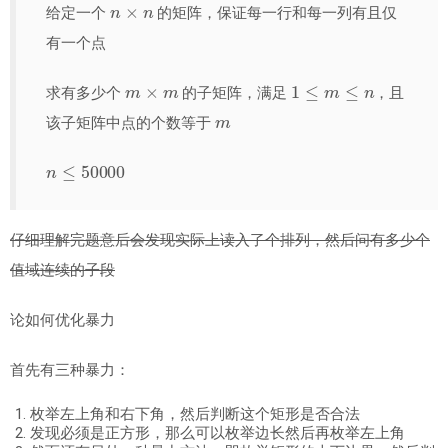
n
×
n
给定一个
的矩阵，保证每一行和每一列有且仅
有一个点
m
×
m
1
≤
m
≤
n
求有多少个
的子矩阵，满足
，且
m
该子矩阵中点的个数等于
n
≤
50000
仔细理解完题意后会发现实际上读入了个排列，然后问有多少个
值域连续的子段
论如何优化暴力
首先有三种暴力：
枚举左上角和右下角，然后判断这个矩形是否合法
发现必须是正方形，那么可以枚举边长然后再枚举左上角