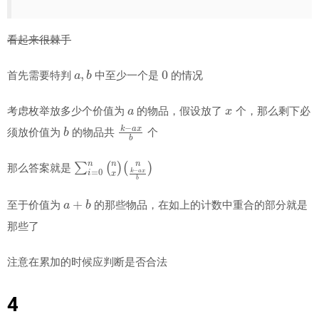
看起来很棘手
a
,
b
0
首先需要特判
中至少一个是
的情况
a
x
考虑枚举放多少个价值为
的物品，假设放了
个，那么剩下必
b
k
−
a
x
b
须放价值为
的物品共
个
∑
(
n
i
=
k
0
−
n
a
(
x
n
b
x
)
)
那么答案就是
a
+
b
至于价值为
的那些物品，在如上的计数中重合的部分就是
那些了
注意在累加的时候应判断是否合法
4