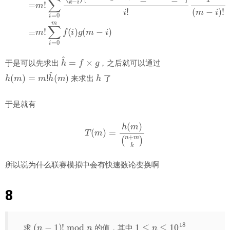
h
^
=
f
×
g
于是可以先求出
，之后就可以通过
h
(
m
)
=
m
!
h
^
(
m
)
h
来求出
了
于是就有
T
(
m
)
=
h
(
m
)
(
n
+
m
k
)
所以说为什么联赛模拟中会有快速数论变换啊
8
(
n
−
1
)
!
mod
n
1
≤
n
≤
10
18
求
的值，其中