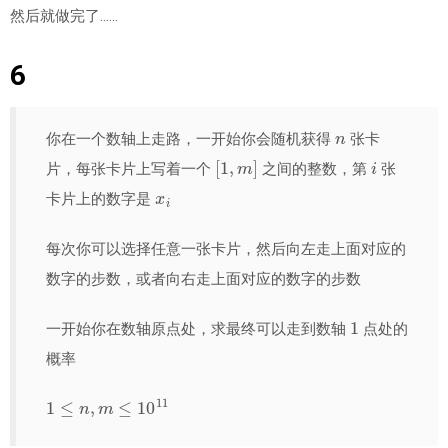
然后就做完了……
6
n
你在一个数轴上走路，一开始你会随机获得
张卡
[
1
,
m
]
i
片，每张卡片上写着一个
之间的整数，第
张
x
i
卡片上的数字是
每次你可以选择任意一张卡片，然后向左走上面对应的
数字的步数，或者向右走上面对应的数字的步数
1
一开始你在数轴原点处，求最终可以走到数轴
点处的
概率
1
≤
n
,
m
≤
10
11