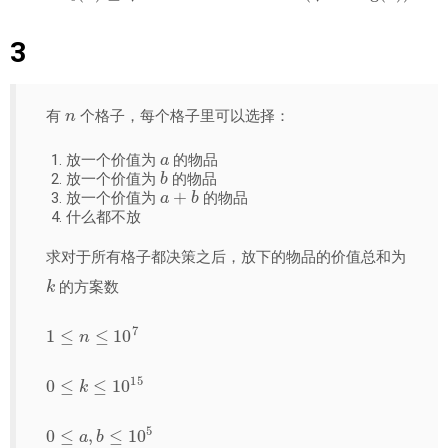
3
n
有
个格子，每个格子里可以选择：
a
放一个价值为
的物品
b
放一个价值为
的物品
a
+
b
放一个价值为
的物品
什么都不放
求对于所有格子都决策之后，放下的物品的价值总和为
k
的方案数
1
≤
n
≤
10
7
0
≤
k
≤
10
15
0
≤
a
,
b
≤
10
5