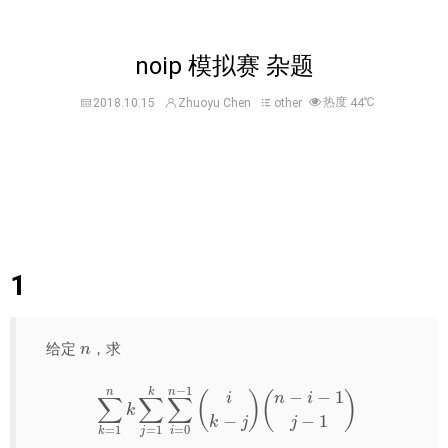
noip 模拟赛 杂题
热度
℃
2018.10.15
Zhuoyu Chen
other
44
1
n
给定
，求
∑
k
=
1
n
k
∑
j
=
1
k
∑
i
=
0
n
−
1
(
i
k
−
j
)
(
n
−
i
−
1
j
−
1
)