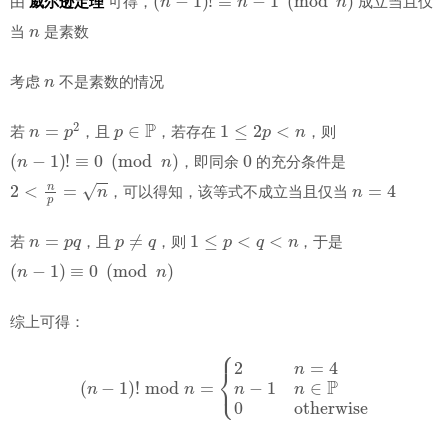
由
威尔逊定理
可得，
成立当且仅
n
当
是素数
n
考虑
不是素数的情况
n
=
p
2
p
∈
P
1
≤
2
p
<
n
若
，且
，若存在
，则
(
n
−
1
)
!
≡
0
(
mod
n
)
0
，即同余
的充分条件是
2
<
n
p
=
n
n
=
4
，可以得知，该等式不成立当且仅当
n
=
p
q
p
≠
q
1
≤
p
<
q
<
n
若
，且
，则
，于是
(
n
−
1
)
≡
0
(
mod
n
)
综上可得：
(
n
−
1
)
!
mod
n
=
{
2
n
=
4
n
−
1
n
∈
P
0
otherwise