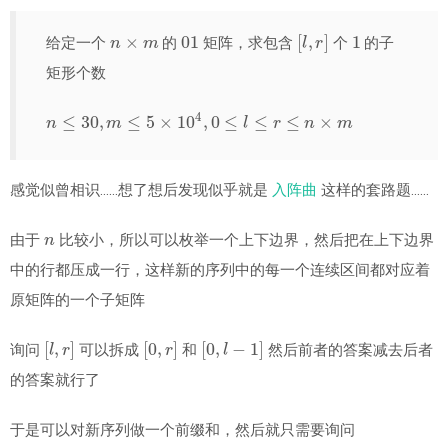
n
×
m
01
[
l
,
r
]
1
给定一个
的
矩阵，求包含
个
的子
矩形个数
n
≤
30
,
m
≤
5
×
10
4
,
0
≤
l
≤
r
≤
n
×
m
感觉似曾相识……想了想后发现似乎就是
入阵曲
这样的套路题……
n
由于
比较小，所以可以枚举一个上下边界，然后把在上下边界
中的行都压成一行，这样新的序列中的每一个连续区间都对应着
原矩阵的一个子矩阵
[
l
,
r
]
[
0
,
r
]
[
0
,
l
−
1
]
询问
可以拆成
和
然后前者的答案减去后者
的答案就行了
于是可以对新序列做一个前缀和，然后就只需要询问