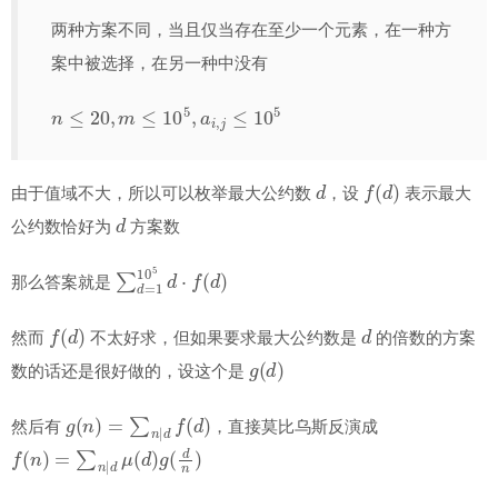
两种方案不同，当且仅当存在至少一个元素，在一种方
案中被选择，在另一种中没有
n
≤
20
,
m
≤
10
5
,
a
i
,
j
≤
10
5
d
f
(
d
)
由于值域不大，所以可以枚举最大公约数
，设
表示最大
d
公约数恰好为
方案数
∑
d
=
1
10
5
d
⋅
f
(
d
)
那么答案就是
f
(
d
)
d
然而
不太好求，但如果要求最大公约数是
的倍数的方案
g
(
d
)
数的话还是很好做的，设这个是
g
(
n
)
=
∑
n
∣
d
f
(
d
)
然后有
，直接莫比乌斯反演成
f
(
n
)
=
∑
n
∣
d
μ
(
d
)
g
(
d
n
)