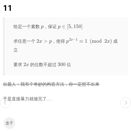
11
p
p
∈
[
5
,
150
]
给定一个素数
，保证
2
x
>
p
p
2
x
−
1
≡
1
(
mod
2
x
)
求任意一个
，使得
成
立
2
x
300
要求
的位数不超过
位
出题人：我有个奇妙的构造方法，你一定想不出来
于是直接暴力就做完了……
盒子