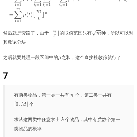
⌊
m
T
⌋
m
然后就是套路了，由于
的取值范围只有
种，所以可以对
其数论分块
μ
之后就要处理一段区间中的
之和，这个直接杜教筛就行了
7
n
有两类物品，第一类一共有
个，第二类一共有
[
0
,
M
]
个
k
求从这两类中任意拿出
个物品，其中有质数个第一
类物品的概率