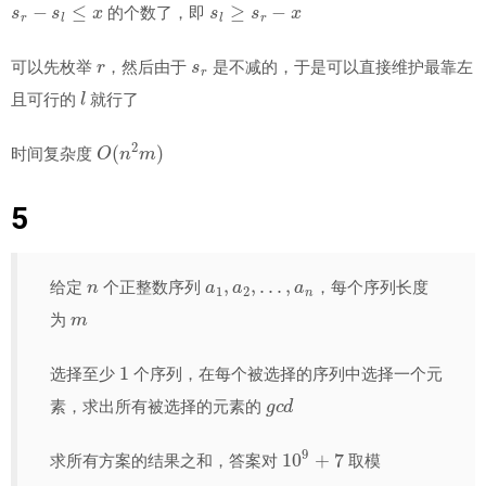
s
r
−
s
l
≤
x
s
l
≥
s
r
−
x
的个数了，即
r
s
r
可以先枚举
，然后由于
是不减的，于是可以直接维护最靠左
l
且可行的
就行了
O
(
n
2
m
)
时间复杂度
5
n
𝑎
1
,
𝑎
2
,
…
,
𝑎
𝑛
给定
个正整数序列
，每个序列长度
m
为
1
选择至少
个序列，在每个被选择的序列中选择一个元
g
c
d
素，求出所有被选择的元素的
10
9
+
7
求所有方案的结果之和，答案对
取模