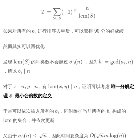
T
=
∑
S
⊆
B
(
−
1
)
∣
S
∣
n
lcm
(
S
)
b
i
90
如果对所有的
进行排序去重后，可以获得
分的好成绩
然而其实可以再优化
lcm
(
S
)
σ
0
(
n
)
b
i
=
gcd
(
a
i
,
n
)
发现
的种类数不会超过
，因为
b
i
∣
n
，所以
x
∣
n
,
y
∣
n
lcm
(
x
,
y
)
∣
n
对于
，有
，证明可以考虑
唯一分解定
理
和
最小公倍数的定义
b
i
b
i
于是可以依次插入所有的
，同时维护当前所有的
构成的
lcm
的集合，并依次更新
σ
0
(
n
)
≤
n
O
(
n
m
log
(
n
)
)
又由于
，因此时间复杂度为