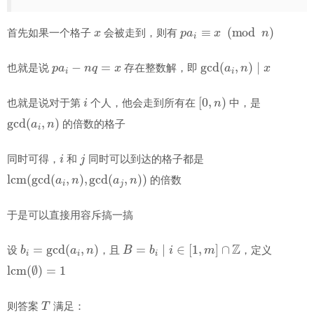
x
p
a
i
≡
x
(
mod
n
)
首先如果一个格子
会被走到，则有
p
a
i
−
n
q
=
x
gcd
(
a
i
,
n
)
∣
x
也就是说
存在整数解，即
i
[
0
,
n
)
也就是说对于第
个人，他会走到所有在
中，是
gcd
(
a
i
,
n
)
的倍数的格子
i
j
同时可得，
和
同时可以到达的格子都是
lcm
(
gcd
(
a
i
,
n
)
,
gcd
(
a
j
,
n
)
)
的倍数
于是可以直接用容斥搞一搞
b
i
=
gcd
(
a
i
,
n
)
B
=
b
i
∣
i
∈
[
1
,
m
]
∩
Z
设
，且
，定义
lcm
(
∅
)
=
1
T
则答案
满足：