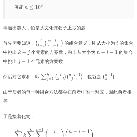
n
≤
10
9
保证
毒瘤出题人，怕是从文化课卷子上抄的题
(
(
i
n
k
−
−
i
j
−
)
1
j
−
1
)
i
首先需要知道，
的组合意义，即从大小为
的集合
k
−
j
n
−
i
−
1
中挑出
个元素的方案数，乘上从大小为
的集合
j
−
1
中挑出
个元素的方案数
∑
(
n
j
=
−
1
i
−
k
1
(
i
j
k
−
−
1
j
)
)
(
n
−
1
k
−
1
)
然后对它求和，即
，也就是
由于后者的每一种组合方法都会在前者中唯一对应，因此两者相
等
于是接着化简：
(
(
k
(
n
−
n
−
1
−
1
)
i
−
−
)
!
1
k
)
+
)
j
(
−
!
∑
(
2
)
1
n
+
k
n
)
−
=
2
−
=
i
0
n
∑
−
1
(
n
n
−
i
1
)
=
∑
−
=
−
1
j
0
−
k
n
1
1
)
n
=
=
1
(
(
k
(
n
1
−
n
)
)
(
=
−
n
1
=
(
n
(
∑
n
1
k
∑
−
∑
i
∑
(
k
k
=
1
k
(
)
j
=
0
)
∑
=
=
)
∑
1
n
0
)
k
1
=
k
n
−
=
n
k
n
=
k
0
1
−
∑
0
(
(
n
∑
1
i
(
n
n
=
∑
−
k
(
−
0
−
n
k
=
1
1
n
1
−
=
1
k
k
−
(
0
2
n
(
n
−
1
n
n
)
k
−
1
!
(
−
−
∑
(
i
2
)
n
k
1
1
j
=
=
k
−
−
k
(
n
1
−
n
j
)
1
)
∑
)
k
1
−
)
+
k
(
(
)
1
i
k
)
=
k
)
+
−
0
−
!
k
2
1
n
j
)
k
n
)
−
!
!
−
1
(
(
1
(
n
k
)
−
=
+
2
n
1
)
(
)
−
(
(
n