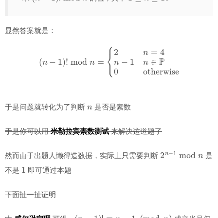
显然答案就是：
(
n
−
1
)
!
mod
n
=
{
2
n
=
4
n
−
1
n
∈
P
0
otherwise
n
于是问题就转化为了判断
是否是素数
于是你可以用
米勒拉宾素数测试
来解决这道题了
2
n
−
1
mod
n
然而由于出题人懒得造数据，实际上只需要判断
是
1
不是
即可通过本题
下面扯一扯证明
(
n
−
1
)
!
≡
n
−
1
(
mod
n
)