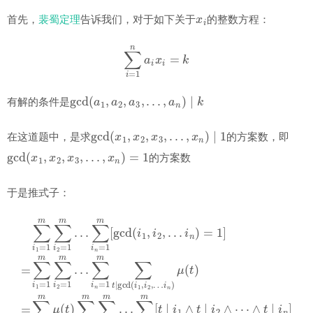
x
i
首先，
裴蜀定理
告诉我们，对于如下关于
的整数方程：
∑
i
=
1
n
a
i
x
i
=
k
gcd
(
a
1
,
a
2
,
a
3
,
…
,
a
n
)
∣
k
有解的条件是
gcd
(
x
1
,
x
2
,
x
3
,
…
,
x
n
)
∣
1
在这道题中，是求
的方案数，即
gcd
(
x
1
,
x
2
,
x
3
,
…
,
x
n
)
=
1
的方案数
于是推式子：
∑
i
n
i
n
)
=
=
1
1
∑
]
i
m
=
n
i
1
∑
)
[
μ
t
=
i
1
∣
(
1
t
=
i
m
1
)
1
=
∧
m
∑
∑
t
i
t
2
∣
∑
=
i
=
i
1
2
2
1
m
∧
=
m
1
⋯
μ
m
…
(
∧
t
∑
…
)
i
t
∑
n
∑
∣
i
=
i
1
i
n
n
1
=
=
]
m
1
=
1
m
∑
m
[
gcd
t
∑
=
∑
i
1
t
2
∣
m
(
=
i
gcd
1
1
μ
,
m
i
(
2
t
,
(
…
)
…
i
⌊
1
m
,
i
2
t
⌋
,
…
n