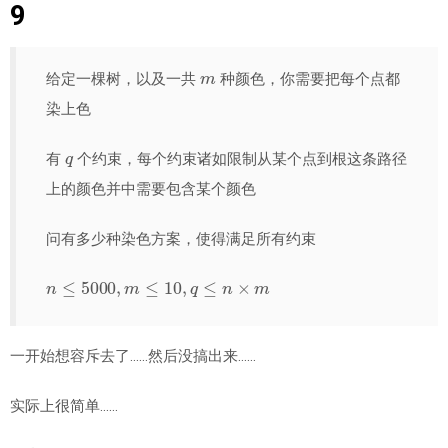
9
m
给定一棵树，以及一共
种颜色，你需要把每个点都
染上色
q
有
个约束，每个约束诸如限制从某个点到根这条路径
上的颜色并中需要包含某个颜色
问有多少种染色方案，使得满足所有约束
n
≤
5000
,
m
≤
10
,
q
≤
n
×
m
一开始想容斥去了……然后没搞出来……
实际上很简单……
h
u
u