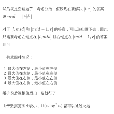
[
l
,
r
]
然后就是套路题了，考虑分治，假设现在要解决
的答案，
m
i
d
=
⌊
l
+
r
2
⌋
设
[
l
,
m
i
d
]
[
m
i
d
+
1
,
r
]
对于
和
的答案，可以递归做下去，因此
[
l
,
m
i
d
]
[
m
i
d
+
1
,
r
]
只需要考虑左端点在
且右端点在
的答案
即可
一共就四种情况：
最大值在左侧，最小值在左侧
最大值在左侧，最小值在左侧
最大值在右侧，最小值在左侧
最大值在右侧，最小值在右侧
维护前后缀极值后扫一遍就行了
O
(
n
log
2
n
)
由于数据范围比较小，
都可以通过此题