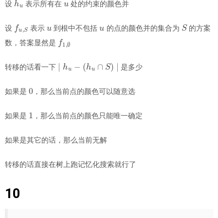
设
表示所有在
处的约束的颜色并
f
u
,
S
u
u
S
设
表示
到根中不包括
的点的颜色并的集合为
的方案
f
1
,
∅
数，答案显然是
∣
h
u
−
(
h
u
∩
S
)
∣
转移的话看一下
是多少
0
如果是
，那么当前点的颜色可以随意选
1
如果是
，那么当前点的颜色只能唯一确定
如果是其它的话，那么当前无解
转移的话直接在树上跑记忆化搜索就行了
10