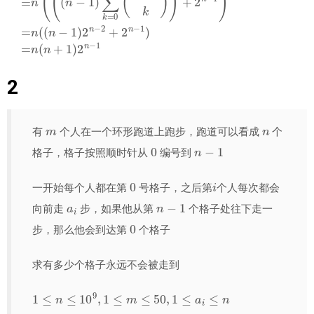
2
m
n
有
个人在一个环形跑道上跑步，跑道可以看成
个
0
n
−
1
格子，格子按照顺时针从
编号到
0
i
一开始每个人都在第
号格子，之后第
个人每次都会
a
i
n
−
1
向前走
步，如果他从第
个格子处往下走一
0
步，那么他会到达第
个格子
求有多少个格子永远不会被走到
1
≤
n
≤
10
9
,
1
≤
m
≤
50
,
1
≤
a
i
≤
n