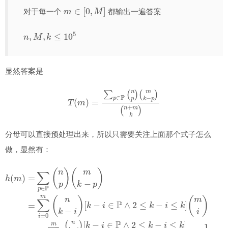
m
∈
[
0
,
M
]
对于每一个
都输出一遍答案
n
,
M
,
k
≤
10
5
显然答案是
T
(
m
)
=
∑
p
∈
P
(
n
p
)
(
m
k
−
p
)
(
n
+
m
k
)
分母可以直接预处理出来，所以只需要关注上面那个式子怎么
做，显然有：
h
(
m
(
m
)
=
i
)
∑
=
p
m
∈
!
∑
P
i
=
(
n
0
p
m
)
(
(
m
n
k
∑
k
−
−
i
=
i
p
)
0
[
)
k
m
=
−
∑
i
f
∈
i
(
=
i
)
0
P
g
m
∧
(
m
2
(
n
≤
−
k
k
i
)
−
−
i
i
)
≤
[
k
k
−
]
i
i
!
∈
1
(
P
m
∧
−
2
i
)
≤
!
=
k
m
−
i
≤
!
k
]