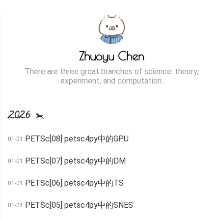
Zhuoyu Chen
There are three great branches of science: theory,
experiment, and computation.
2026
PETSc[08] petsc4py中的GPU
01-01
PETSc[07] petsc4py中的DM
01-01
PETSc[06] petsc4py中的TS
01-01
PETSc[05] petsc4py中的SNES
01-01