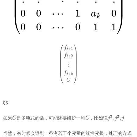
(
f
+
1
f
+
2
⋮
f
+
k
C
)
$$
C
C
j
3
,
j
2
,
j
如果
是多项式的话，可能还要维护一堆
，比如说
当然，有时候会遇到一些有若干个变量的线性变换，处理的方式