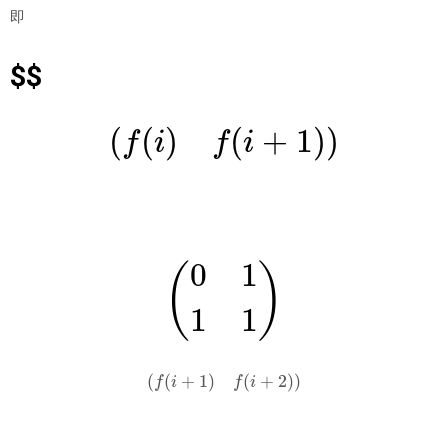
即
$$
(
f
(
i
)
f
(
i
+
1
)
)
(
0
1
1
1
)
(
f
(
i
+
1
)
f
(
i
+
2
)
)