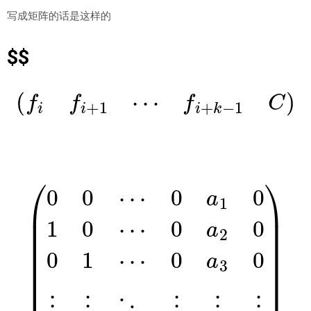
写成矩阵的话是这样的
$$
(
f
f
+
1
⋯
f
+
k
−
1
C
)
(
0
0
0
a
⋯
3
0
1
0
⋮
a
a
k
1
⋮
0
0
0
⋱
1
0
0
⋮
⋯
⋯
⋮
0
0
1
a
⋮
1
2
)
0
0
0
0
1
⋯
⋯