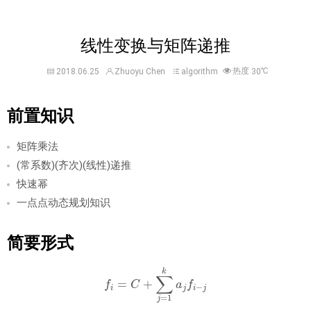
线性变换与矩阵递推
热度
℃
2018.06.25
Zhuoyu Chen
algorithm
30
前置知识
矩阵乘法
(常系数)(齐次)(线性)递推
快速幂
一点点动态规划知识
简要形式
f
=
C
+
∑
j
=
1
k
a
j
f
−
j