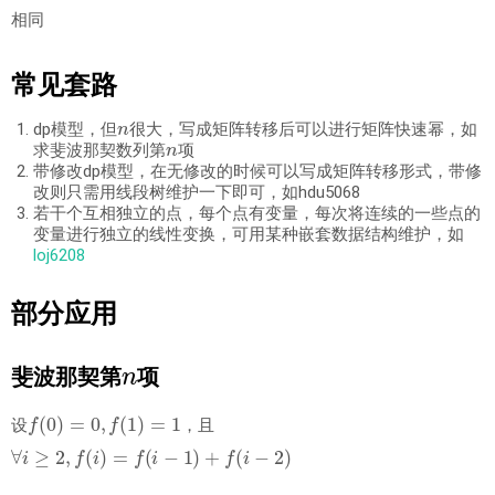
相同
常见套路
n
dp模型，但
很大，写成矩阵转移后可以进行矩阵快速幂，如
n
求斐波那契数列第
项
带修改dp模型，在无修改的时候可以写成矩阵转移形式，带修
改则只需用线段树维护一下即可，如hdu5068
若干个互相独立的点，每个点有变量，每次将连续的一些点的
变量进行独立的线性变换，可用某种嵌套数据结构维护，如
loj6208
部分应用
n
斐波那契第
项
f
(
0
)
=
0
,
f
(
1
)
=
1
设
，且
∀
i
≥
2
,
f
(
i
)
=
f
(
i
−
1
)
+
f
(
i
−
2
)