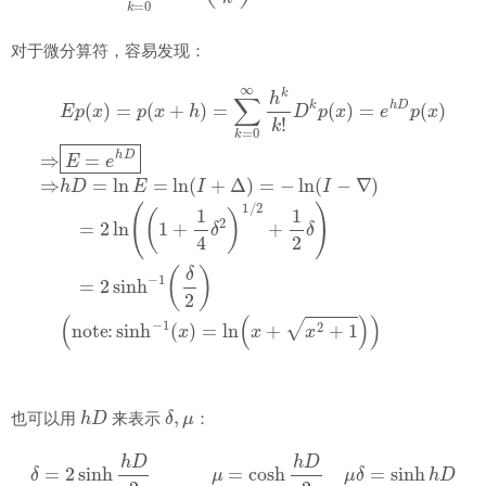
对于微分算符，容易发现：
E
p
(
x
)
=
p
(
x
+
h
)
=
(
note:
∑
k
=
0
∞
sinh
h
k
−
k
1
!
D
(
x
k
)
p
=
(
ln
x
)
(
=
x
e
+
h
x
D
2
p
+
(
1
x
)
)
)
⇒
E
=
e
h
D
⇒
h
D
=
h
D
δ
,
μ
也可以用
来表示
：
δ
=
2
sinh
h
D
2
μ
=
cosh
h
D
2
μ
δ
=
sinh
h
D