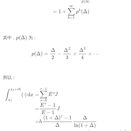
p
(
Δ
)
其中，
为：
p
(
Δ
)
=
Δ
2
−
Δ
2
3
+
Δ
3
4
+
⋯
所以：
∫
x
0
x
0
+
r
h
(
⋅
)
d
x
=
∑
s
=
0
r
−
1
E
s
J
=
E
r
−
1
E
−
1
J
=
h
(
1
+
Δ
)
r
−
1
Δ
Δ
ln
(