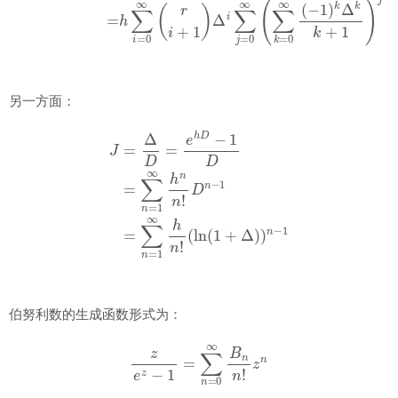
另一方面：
J
=
Δ
D
=
e
h
D
−
1
D
=
(
∑
ln
n
(
=
1
1
+
∞
Δ
h
)
)
n
n
n
−
!
1
D
n
−
1
=
∑
n
=
1
∞
h
n
!
伯努利数的生成函数形式为：
z
e
z
−
1
=
∑
n
=
0
∞
B
n
n
!
z
n