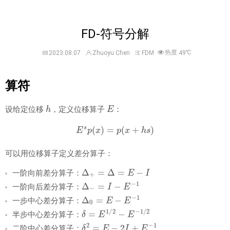
FD-符号分解
热度
℃
2023.08.07
Zhuoyu Chen
FDM
49
算符
h
E
设给定位移
，定义位移算子
：
E
s
p
(
x
)
=
p
(
x
+
h
s
)
可以用位移算子定义差分算子：
Δ
+
=
Δ
=
E
−
I
一阶向前差分算子：
Δ
−
=
I
−
E
−
1
一阶向后差分算子：
Δ
0
=
E
−
E
−
1
一步中心差分算子：
δ
=
E
1
/
2
−
E
−
1
/
2
半步中心差分算子：
δ
2
=
E
−
2
I
+
E
−
1
二阶中心差分算子：