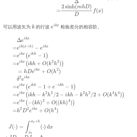
k
e
i
k
x
可以用波矢为
的行波
检验差分的相容阶。
−
e
i
k
x
=
e
i
k
x
(
(
e
k
i
h
k
)
h
2
−
+
1
O
)
=
(
(
Δ
e
k
i
e
h
k
i
)
x
k
4
(
x
i
)
k
=
)
=
h
e
h
+
i
k
2
O
(
D
x
(
+
k
2
2
e
h
h
i
)
k
2
x
)
+
)
=
O
h
(
D
h
e
4
i
)
k
x
+
O
(
h
2
)
δ
2
J
(
⋅
)
=
∫
x
0
x
0
+
h
(
⋅
)
d
x
⇒
J
D
=
D
J
=
Δ
⇒
J
=
Δ
D
−
1
⇒
∫
x
0
x
0
+
r
h
(
⋅
)
d
x
=