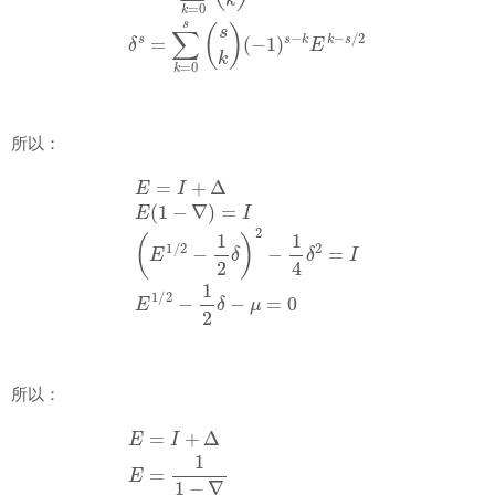
所以：
E
=
I
+
Δ
E
(
1
−
∇
)
=
I
(
E
1
/
2
−
1
2
δ
)
2
−
1
4
δ
2
=
I
E
1
/
2
−
1
2
δ
−
μ
=
0
所以：
E
=
I
+
Δ
E
=
1
1
−
∇
E
1
/
2
=
(
1
+
1
4
δ
2
)
1
/
2
+
1
2
δ
μ
=
(
1
+
1
4
δ
2
)
1
/
2