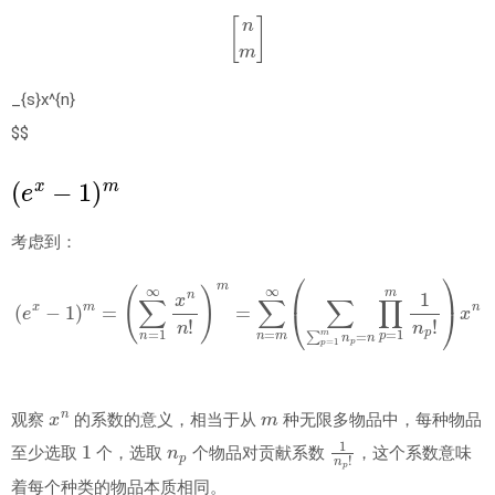
[
n
m
]
_{s}x^{n}
$$
(
e
x
−
1
)
m
考虑到：
(
∑
n
=
1
∞
x
n
n
!
)
m
=
∑
n
=
m
(
∞
e
x
(
−
∑
1
∑
)
p
m
=
1
=
m
n
p
=
n
∏
p
=
1
m
1
n
p
!
)
x
n
x
n
m
观察
的系数的意义，相当于从
种无限多物品中，每种物品
1
n
p
1
n
p
!
至少选取
个，选取
个物品对贡献系数
，这个系数意味
着每个种类的物品本质相同。