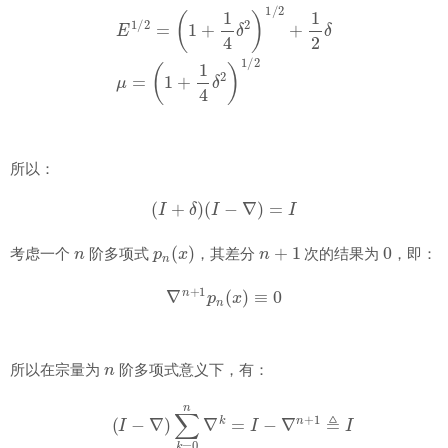
所以：
(
I
+
δ
)
(
I
−
∇
)
=
I
n
p
n
(
x
)
n
+
1
0
考虑一个
阶多项式
，其差分
次的结果为
，即：
∇
n
+
1
p
n
(
x
)
≡
0
n
所以在宗量为
阶多项式意义下，有：
(
I
−
∇
)
∑
k
=
0
n
∇
k
=
I
−
∇
n
+
1
≜
I
⇒
(
I
−
∇
)
−
1
=
∑
k
=
0
n
∇
k