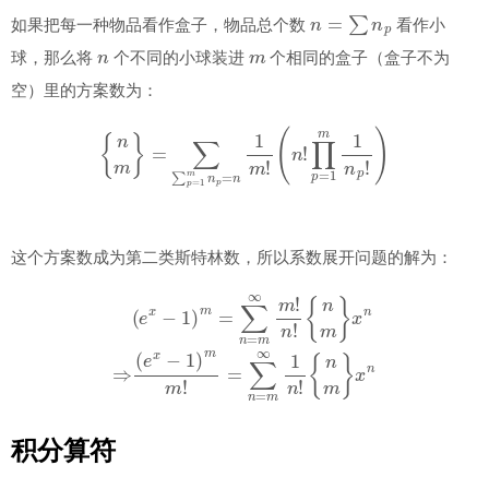
n
=
∑
n
p
如果把每一种物品看作盒子，物品总个数
看作小
n
m
球，那么将
个不同的小球装进
个相同的盒子（盒子不为
空）里的方案数为：
{
n
m
}
=
∑
∑
p
=
1
m
n
p
=
n
1
m
!
(
n
!
∏
p
=
1
m
1
n
p
!
)
这个方案数成为第二类斯特林数，所以系数展开问题的解为：
{
n
m
}
x
n
⇒
(
(
e
e
x
x
−
−
1
1
)
)
m
m
=
m
∑
!
n
=
=
∑
m
n
=
∞
m
m
∞
!
n
1
!
n
!
{
n
m
}
x
n
积分算符