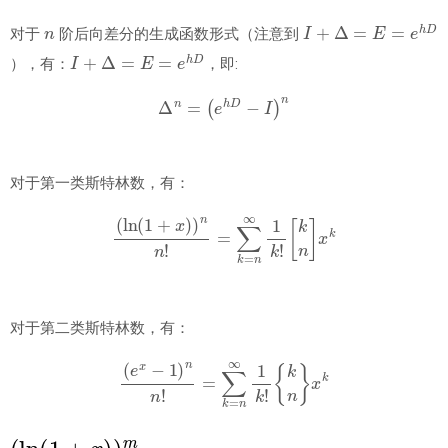
n
I
+
Δ
=
E
=
e
h
D
对于
阶后向差分的生成函数形式（注意到
I
+
Δ
=
E
=
e
h
D
），有：
，即:
Δ
n
=
(
e
h
D
−
I
)
n
对于第一类斯特林数，有：
(
ln
(
1
+
x
)
)
n
n
!
=
∑
k
=
n
∞
1
k
!
[
k
n
]
x
k
对于第二类斯特林数，有：
(
e
x
−
1
)
n
n
!
=
∑
k
=
n
∞
1
k
!
{
k
n
}
x
k
(
ln
(
1
+
x
)
)
m