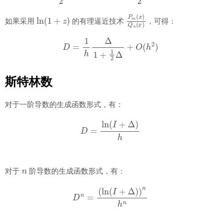
ln
(
1
+
z
)
P
m
(
x
)
Q
n
(
x
)
如果采用
的有理逼近技术
，可得：
D
=
1
h
Δ
1
+
1
2
Δ
+
O
(
h
2
)
斯特林数
对于一阶导数的生成函数形式，有：
D
=
ln
(
I
+
Δ
)
h
n
对于
阶导数的生成函数形式，有：
D
n
=
(
ln
(
I
+
Δ
)
)
n
h
n