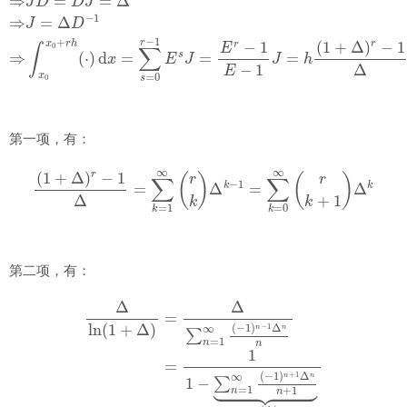
第一项，有：
(
1
+
Δ
)
r
−
1
Δ
=
∑
k
=
1
∞
(
r
k
)
Δ
k
−
1
=
∑
k
=
0
∞
(
r
k
+
1
)
Δ
k
第二项，有：
Δ
ln
(
1
+
Δ
)
=
Δ
∑
n
=
1
∞
(
−
1
)
n
−
1
Δ
n
n
=
1
1
−
∑
n
=
1
∞
(
−
1
)
n
+
1
Δ
n