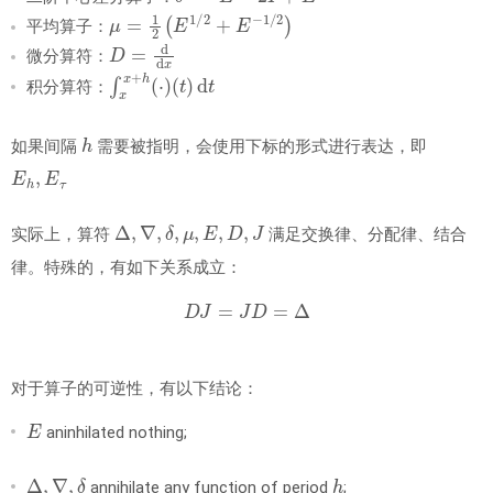
μ
=
1
2
(
E
1
/
2
+
E
−
1
/
2
)
平均算子：
D
=
d
d
x
微分算符：
∫
(
x
t
)
x
d
+
t
h
(
⋅
)
积分算符：
h
如果间隔
需要被指明，会使用下标的形式进行表达，即
E
h
,
E
τ
Δ
,
∇
,
δ
,
μ
,
E
,
D
,
J
实际上，算符
满足交换律、分配律、结合
律。特殊的，有如下关系成立：
D
J
=
J
D
=
Δ
对于算子的可逆性，有以下结论：
E
aninhilated nothing;
Δ
,
∇
,
δ
h
annihilate any function of period
;