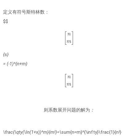
定义有符号斯特林数：
$$
[
n
m
]
{s}
= (-1)^{n+m}
[
n
m
]
则
系
数
展
开
问
题
的
解
为
：
则
系
数
展
开
问
题
的
解
为
：
\frac{\qty(\ln(1+x))^m}{m!}=\sum
{n=m}^{\infty}\frac{1}{n!}