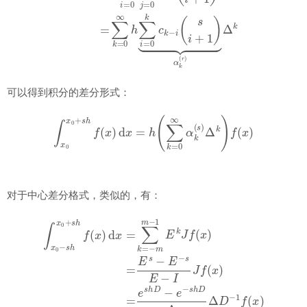
可以得到积分的差分形式：
∫
x
0
x
0
+
s
h
f
(
x
)
d
x
=
h
(
∑
k
=
0
∞
α
k
(
s
)
Δ
k
)
f
(
x
)
对于中心差分格式，类似的，有：
∫
x
0
−
s
h
x
0
+
s
h
f
(
x
)
d
x
=
∑
k
=
−
m
m
−
1
E
k
J
f
(
x
)
=
E
s
−
E
−
s
E
−
I
J
f
(
x