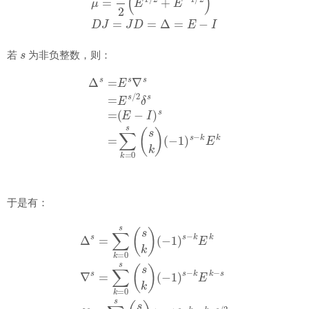
s
若
为非负整数，则：
Δ
s
=
E
s
∇
s
=
E
s
/
2
δ
s
=
(
E
−
I
)
s
=
∑
k
=
0
s
(
s
k
)
(
−
1
)
s
−
k
E
k
于是有：
(
−
Δ
1
s
)
s
=
−
∑
k
k
E
=
k
0
−
s
s
(
s
δ
k
s
)
=
(
−
∑
1
k
=
)
s
0
−
s
k
(
s
E
k
k
)
∇
(
−
s
1
=
∑
)
s
k
−
=
k
0
E
s
k
(
s
−
k
s
)
/
2