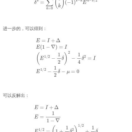
进一步的，可以得到：
E
=
I
+
Δ
E
(
1
−
∇
)
=
I
(
E
1
/
2
−
1
2
δ
)
2
−
1
4
δ
2
=
I
E
1
/
2
−
1
2
δ
−
μ
=
0
可以反解出：
E
=
I
+
Δ
E
=
1
1
−
∇
E
1
/
2
=
(
1
+
1
4
δ
2
)
1
/
2
+
1
2
δ
μ
=
(
1
+
1
4
δ
2
)
1
/
2