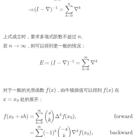
n
上式成立时，要求多项式阶数不超过
。
n
→
∞
若
，则可以得到更一般的情况：
E
=
(
I
−
∇
)
−
1
=
∑
k
=
0
∞
∇
k
f
(
x
)
f
(
x
)
对于一般的光滑函数
，由牛顿插值可以得到
在
x
=
x
0
处的展开：
f
(
x
0
+
s
h
)
=
∑
k
=
0
∞
(
s
k
)
Δ
k
f
(
x
0
)
,
forward
=
∑
k
=
0
∞
(
−
1
)
k
(
−
s
k
)