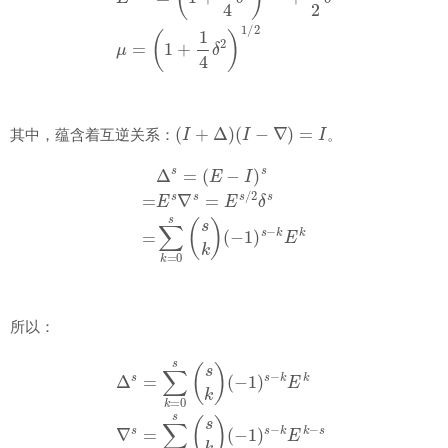
(
I
+
Δ
)
(
I
−
∇
)
=
I
其中，蕴含着互逆关系：
。
Δ
s
=
(
E
−
I
)
s
=
E
s
∇
s
=
E
s
/
2
δ
s
=
∑
k
=
0
s
(
s
k
)
(
−
1
)
s
−
k
E
k
所以：
(
−
Δ
1
s
)
s
=
−
∑
k
k
E
=
k
0
−
s
s
(
s
δ
k
s
)
=
(
−
∑
1
k
=
)
s
0
−
s
k
(
s
E
k
k
)
∇
(
−
s
1
=
∑
)
s
k
−
=
k
0
E
s
k
(
s
−
k
s
)
/
2