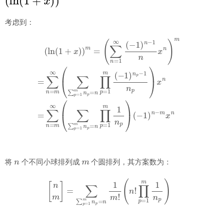
考虑到：
(
∑
n
=
1
∞
(
−
1
)
n
−
1
n
x
n
)
m
(
(
ln
=
−
∑
1
(
1
n
)
n
+
=
−
m
x
m
)
)
∞
m
x
n
(
=
∑
∑
p
=
1
m
n
p
=
n
∏
p
=
1
m
(
−
n
m
将
个不同小球排列成
个圆排列，其方案数为：
[
n
m
]
=
∑
∑
p
=
1
m
n
p
=
n
1
m
!
(
n
!
∏
p
=
1
m
1
n
p
)