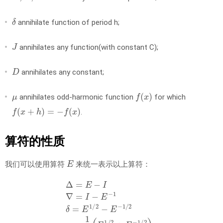
δ
annihilate function of period h;
J
annihilates any function(with constant C);
D
annihilates any constant;
μ
f
(
x
)
annihilates odd-harmonic function
for which
f
(
x
+
h
)
=
−
f
(
x
)
.
算符的性质
E
我们可以使用算符
来统一表示以上算符：
Δ
=
E
−
I
∇
=
I
−
E
−
1
δ
=
E
1
/
2
−
E
−
1
/
2
μ
=
1
2
(
E
1
/
2
+
E
−
1
/
2
)
D
J
=
J
D
=