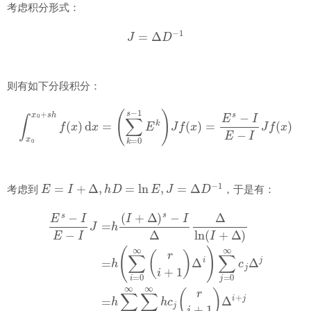
考虑积分形式：
J
=
Δ
D
−
1
则有如下分段积分：
∫
x
0
x
0
+
s
h
f
(
x
)
d
x
=
(
∑
k
=
0
s
−
1
E
k
)
J
f
(
x
)
=
E
s
−
I
E
−
I
J
f
(
x
)
E
=
I
+
Δ
,
h
D
=
ln
E
,
J
=
Δ
D
−
1
考虑到
，于是有：
E
s
−
I
E
−
I
J
=
h
(
I
+
Δ
)
s
−
I
Δ
Δ
ln
(
I
+
Δ
)
=
h
(
∑
i
=
0
∞
(
r
i
+
1
)
Δ
i
)
∑
j
=
0
∞